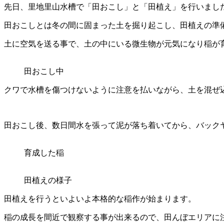
先日、里地里山水槽で「田おこし」と「田植え」を行いまし
田
おこしとは冬の間に固まった土を掘り起こし、田植えの準
土に空気を送る事で、土の中にいる微生物が元気
になり稲が
田おこし中
クワで水槽を傷つけないよ
うに注意を払いながら、土を混ぜ
田おこし後、数日間
水を張って泥が落ち着いてから、バック
育成した稲
田植えの様子
田植えを行うといよいよ本格的な稲作が始ま
ります。
稲の成長を間近で観察する事が出来るので、田んぼエリア
に