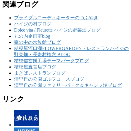
関連ブログ
ブライダルコーディネーターのつぶやき
ハイジの村ブログ
Dolce vita / Fleurette ハイジの野菜畑ブログ
丸の内企画室blog
森の中の水族館ブログ
桔梗屋河口湖FLOWERGARDEN・レストランハイジの
野菜畑・長寿村権六 BLOG
桔梗信玄餅工場テーマパークブログ
桔梗屋直営店ブログ
まきばレストランブログ
清里丘の公園ゴルフコースブログ
清里丘の公園ファミリーパーク＆キャンプ場ブログ
リンク