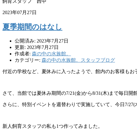
飼育スタッフ 西中
2023年07月27日
夏季期間のはなし
公開済み: 2023年7月27日
更新: 2023年7月27日
作成者:
森の中の水族館。
カテゴリー:
森の中の水族館。スタッフブログ
付近の学校など、夏休みに入ったようで、
館内のお客様もお
さて、当館では夏休み期間の
7/21(
金
)
から
8/31(
木
)
まで毎日開
さらに、
特別イベントを週替わりで実施していて、今日
7/27(
新人飼育スタッフの私も
1
つ作ってみました。