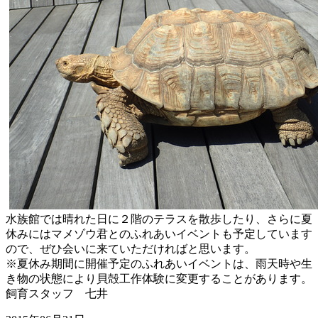
水族館では晴れた日に２階のテラスを散歩したり、
さらに夏
休みにはマメゾウ君とのふれあいイベントも予定していま
す
ので、ぜひ会いに来ていただければと思います。
※夏休み期間に開催予定のふれあいイベントは、
雨天時や生
き物の状態により貝殻工作体験に変更することがありま
す。
飼育スタッフ 七井