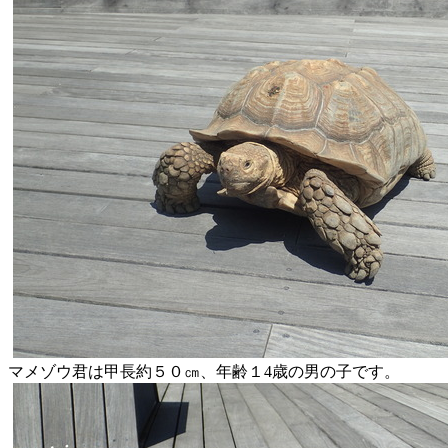
マメゾウ君は甲長約５０㎝、年齢１4歳の男の子です。