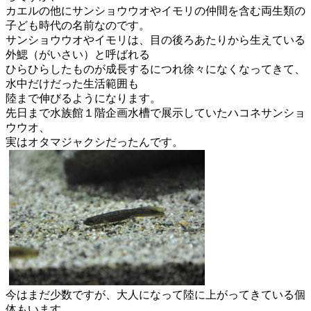
カエルの他にサンショウウオやイモリの仲間を含む両生類の
子ども
時代の名前なのです。
サンショウウオやイモリは、目の後ろあたりから生えている
外鰓（
がいさい）
と呼ばれる
ひらひらしたものが成長するにつれ徐々になくなってき
て、
水中だけだった生活範囲も
陸まで伸びるようになります。
先日まで水族館１階企画水槽で展示していたハコネサンショ
ウウオ
、
実はオタマジャクシだったんです。
今はまだ少数ですが、
大人になって陸に上がってきている個
体もいます。