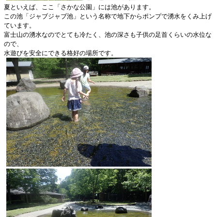
夏といえば、ここ「さかな公園」には池があります。
この池「
ジャブジャブ池」
という名称で地下からポンプで湧水をくみ上げ
ています。
富士山の湧水なのでとても冷たく、
池の深さも子供の足首くらいの水位な
ので、
水遊びを安全にできる格好の場所です。