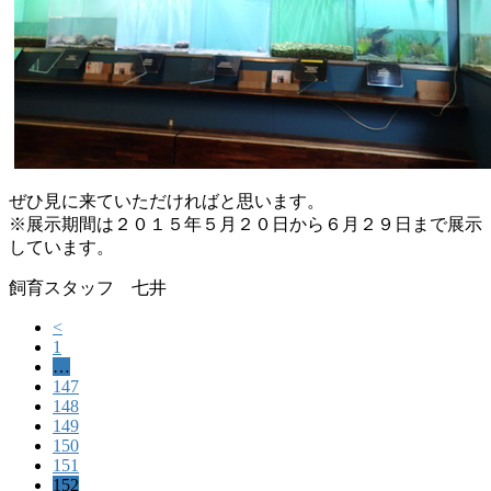
ぜひ見に来ていただければと思います。
※
展示期間は２０１５年５月２０日から６月２９日まで展示
していま
す。
飼育スタッフ 七井
<
1
…
147
148
149
150
151
152