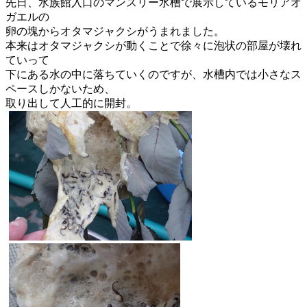
先日、
水族館入口のマンスリー水槽で展示しているモリアオ
ガエルの
卵の
塊からオタマジャクシがうまれました。
本来はオタマジャクシが動くことで徐々に泡状の部屋が壊れ
ていっ
て
下にある水の中に落ちていくのですが、
水槽内では小さなス
ペースしかないため、
取り出して人工的に開封。