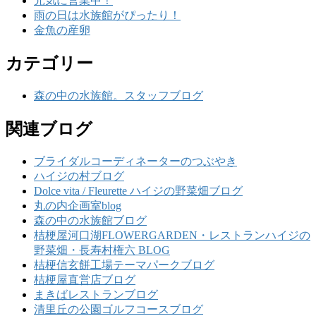
元気に営業中！
雨の日は水族館がぴったり！
金魚の産卵
カテゴリー
森の中の水族館。スタッフブログ
関連ブログ
ブライダルコーディネーターのつぶやき
ハイジの村ブログ
Dolce vita / Fleurette ハイジの野菜畑ブログ
丸の内企画室blog
森の中の水族館ブログ
桔梗屋河口湖FLOWERGARDEN・レストランハイジの
野菜畑・長寿村権六 BLOG
桔梗信玄餅工場テーマパークブログ
桔梗屋直営店ブログ
まきばレストランブログ
清里丘の公園ゴルフコースブログ