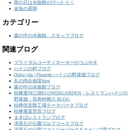
雨の日は水族館がぴったり！
金魚の産卵
カテゴリー
森の中の水族館。スタッフブログ
関連ブログ
ブライダルコーディネーターのつぶやき
ハイジの村ブログ
Dolce vita / Fleurette ハイジの野菜畑ブログ
丸の内企画室blog
森の中の水族館ブログ
桔梗屋河口湖FLOWERGARDEN・レストランハイジの
野菜畑・長寿村権六 BLOG
桔梗信玄餅工場テーマパークブログ
桔梗屋直営店ブログ
まきばレストランブログ
清里丘の公園ゴルフコースブログ
清里丘の公園ファミリーパーク＆キャンプ場ブログ