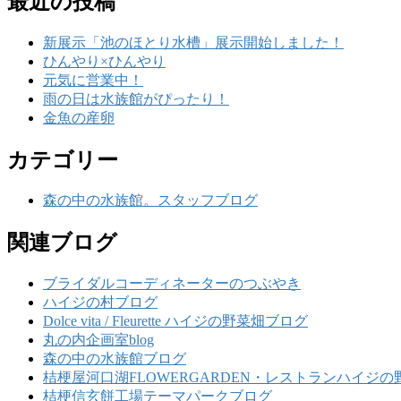
最近の投稿
新展示「池のほとり水槽」展示開始しました！
ひんやり×ひんやり
元気に営業中！
雨の日は水族館がぴったり！
金魚の産卵
カテゴリー
森の中の水族館。スタッフブログ
関連ブログ
ブライダルコーディネーターのつぶやき
ハイジの村ブログ
Dolce vita / Fleurette ハイジの野菜畑ブログ
丸の内企画室blog
森の中の水族館ブログ
桔梗屋河口湖FLOWERGARDEN・レストランハイジの
桔梗信玄餅工場テーマパークブログ