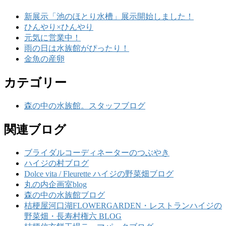
新展示「池のほとり水槽」展示開始しました！
ひんやり×ひんやり
元気に営業中！
雨の日は水族館がぴったり！
金魚の産卵
カテゴリー
森の中の水族館。スタッフブログ
関連ブログ
ブライダルコーディネーターのつぶやき
ハイジの村ブログ
Dolce vita / Fleurette ハイジの野菜畑ブログ
丸の内企画室blog
森の中の水族館ブログ
桔梗屋河口湖FLOWERGARDEN・レストランハイジの
野菜畑・長寿村権六 BLOG