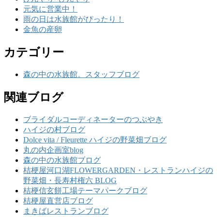
元気に営業中！
雨の日は水族館がぴったり！
金魚の産卵
カテゴリー
森の中の水族館。スタッフブログ
関連ブログ
ブライダルコーディネーターのつぶやき
ハイジの村ブログ
Dolce vita / Fleurette ハイジの野菜畑ブログ
丸の内企画室blog
森の中の水族館ブログ
桔梗屋河口湖FLOWERGARDEN・レストランハイジの
野菜畑・長寿村権六 BLOG
桔梗信玄餅工場テーマパークブログ
桔梗屋直営店ブログ
まきばレストランブログ