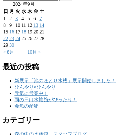
2024年9月
日
月
火
水
木
金
土
1
2
3
4
5
6
7
8
9
10
11
12
13
14
15
16
17
18
19
20
21
22
23
24
25
26
27
28
29
30
« 8月
10月 »
最近の投稿
新展示「池のほとり水槽」展示開始しました！
ひんやり×ひんやり
元気に営業中！
雨の日は水族館がぴったり！
金魚の産卵
カテゴリー
森の中の水族館。スタッフブログ