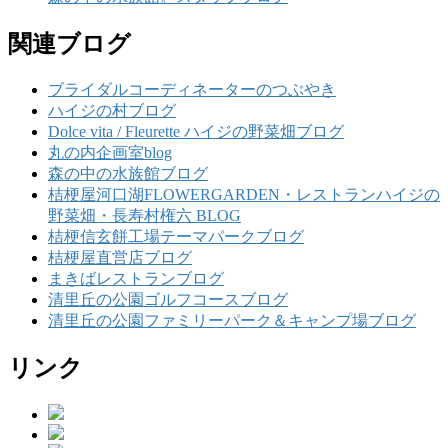
関連ブログ
ブライダルコーディネーターのつぶやき
ハイジの村ブログ
Dolce vita / Fleurette ハイジの野菜畑ブログ
丸の内企画室blog
森の中の水族館ブログ
桔梗屋河口湖FLOWERGARDEN・レストランハイジの
野菜畑・長寿村権六 BLOG
桔梗信玄餅工場テーマパークブログ
桔梗屋直営店ブログ
まきばレストランブログ
清里丘の公園ゴルフコースブログ
清里丘の公園ファミリーパーク＆キャンプ場ブログ
リンク