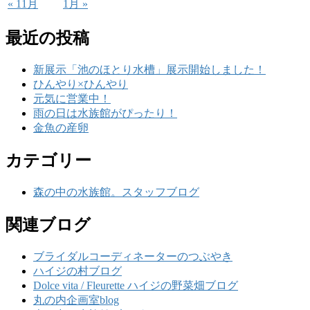
« 11月
1月 »
最近の投稿
新展示「池のほとり水槽」展示開始しました！
ひんやり×ひんやり
元気に営業中！
雨の日は水族館がぴったり！
金魚の産卵
カテゴリー
森の中の水族館。スタッフブログ
関連ブログ
ブライダルコーディネーターのつぶやき
ハイジの村ブログ
Dolce vita / Fleurette ハイジの野菜畑ブログ
丸の内企画室blog