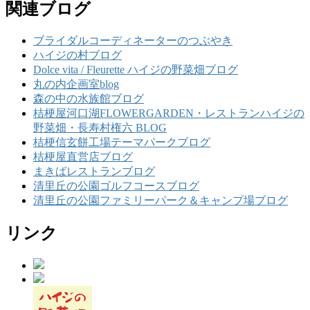
関連ブログ
ブライダルコーディネーターのつぶやき
ハイジの村ブログ
Dolce vita / Fleurette ハイジの野菜畑ブログ
丸の内企画室blog
森の中の水族館ブログ
桔梗屋河口湖FLOWERGARDEN・レストランハイジの
野菜畑・長寿村権六 BLOG
桔梗信玄餅工場テーマパークブログ
桔梗屋直営店ブログ
まきばレストランブログ
清里丘の公園ゴルフコースブログ
清里丘の公園ファミリーパーク＆キャンプ場ブログ
リンク