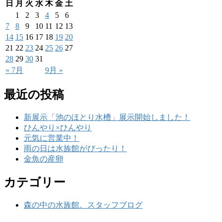
日
月
火
水
木
金
土
1
2
3
4
5
6
7
8
9
10
11
12
13
14
15
16
17
18
19
20
21
22
23
24
25
26
27
28
29
30
31
« 7月
9月 »
最近の投稿
新展示「池のほとり水槽」展示開始しました！
ひんやり×ひんやり
元気に営業中！
雨の日は水族館がぴったり！
金魚の産卵
カテゴリー
森の中の水族館。スタッフブログ