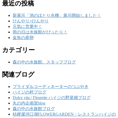
最近の投稿
新展示「池のほとり水槽」展示開始しました！
ひんやり×ひんやり
元気に営業中！
雨の日は水族館がぴったり！
金魚の産卵
カテゴリー
森の中の水族館。スタッフブログ
関連ブログ
ブライダルコーディネーターのつぶやき
ハイジの村ブログ
Dolce vita / Fleurette ハイジの野菜畑ブログ
丸の内企画室blog
森の中の水族館ブログ
桔梗屋河口湖FLOWERGARDEN・レストランハイジの