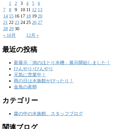
1
2
3
4
5
6
7
8
9
10
11
12
13
14
15
16
17
18
19
20
21
22
23
24
25
26
27
28
29
30
« 10月
12月 »
最近の投稿
新展示「池のほとり水槽」展示開始しました！
ひんやり×ひんやり
元気に営業中！
雨の日は水族館がぴったり！
金魚の産卵
カテゴリー
森の中の水族館。スタッフブログ
関連ブログ