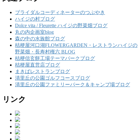
ブライダルコーディネーターのつぶやき
ハイジの村ブログ
Dolce vita / Fleurette ハイジの野菜畑ブログ
丸の内企画室blog
森の中の水族館ブログ
桔梗屋河口湖FLOWERGARDEN・レストランハイジの
野菜畑・長寿村権六 BLOG
桔梗信玄餅工場テーマパークブログ
桔梗屋直営店ブログ
まきばレストランブログ
清里丘の公園ゴルフコースブログ
清里丘の公園ファミリーパーク＆キャンプ場ブログ
リンク