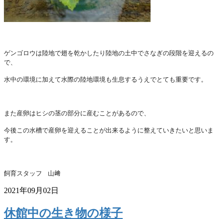
ゲンゴロウは陸地で翅を乾かしたり
陸地の土中でさなぎの段階を迎えるの
で、
水中の環境に加えて水際
の陸地環境も生息するうえでとても重要です。
ま
た産卵はヒシの茎の部分に産むことがあるので、
今後この水槽で
産卵を迎えることが出来るように整えていきたいと思いま
す。
飼育スタッフ 山﨑
2021年09月02日
休館中の生き物の様子