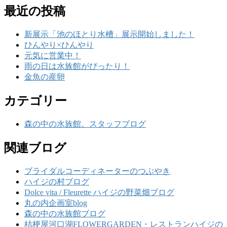
最近の投稿
新展示「池のほとり水槽」展示開始しました！
ひんやり×ひんやり
元気に営業中！
雨の日は水族館がぴったり！
金魚の産卵
カテゴリー
森の中の水族館。スタッフブログ
関連ブログ
ブライダルコーディネーターのつぶやき
ハイジの村ブログ
Dolce vita / Fleurette ハイジの野菜畑ブログ
丸の内企画室blog
森の中の水族館ブログ
桔梗屋河口湖FLOWERGARDEN・レストランハイジの