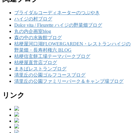
ブライダルコーディネーターのつぶやき
ハイジの村ブログ
Dolce vita / Fleurette ハイジの野菜畑ブログ
丸の内企画室blog
森の中の水族館ブログ
桔梗屋河口湖FLOWERGARDEN・レストランハイジの
野菜畑・長寿村権六 BLOG
桔梗信玄餅工場テーマパークブログ
桔梗屋直営店ブログ
まきばレストランブログ
清里丘の公園ゴルフコースブログ
清里丘の公園ファミリーパーク＆キャンプ場ブログ
リンク