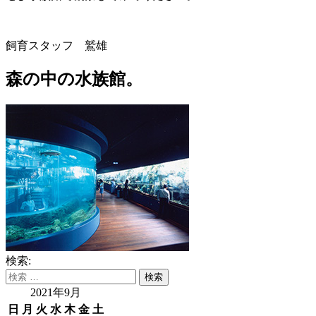
飼育スタッフ 鷲雄
森の中の水族館。
検索:
2021年9月
日
月
火
水
木
金
土