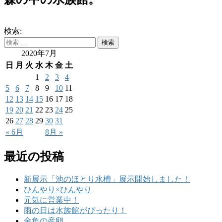
検索:
2020年7月
日
月
火
水
木
金
土
1
2
3
4
5
6
7
8
9
10
11
12
13
14
15
16
17
18
19
20
21
22
23
24
25
26
27
28
29
30
31
« 6月
8月 »
最近の投稿
新展示「池のほとり水槽」展示開始しました！
ひんやり×ひんやり
元気に営業中！
雨の日は水族館がぴったり！
金魚の産卵