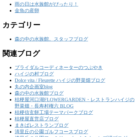
雨の日は水族館がぴったり！
金魚の産卵
カテゴリー
森の中の水族館。スタッフブログ
関連ブログ
ブライダルコーディネーターのつぶやき
ハイジの村ブログ
Dolce vita / Fleurette ハイジの野菜畑ブログ
丸の内企画室blog
森の中の水族館ブログ
桔梗屋河口湖FLOWERGARDEN・レストランハイジの
野菜畑・長寿村権六 BLOG
桔梗信玄餅工場テーマパークブログ
桔梗屋直営店ブログ
まきばレストランブログ
清里丘の公園ゴルフコースブログ