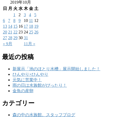
2019年10月
日
月
火
水
木
金
土
1
2
3
4
5
6
7
8
9
10
11
12
13
14
15
16
17
18
19
20
21
22
23
24
25
26
27
28
29
30
31
« 9月
11月 »
最近の投稿
新展示「池のほとり水槽」展示開始しました！
ひんやり×ひんやり
元気に営業中！
雨の日は水族館がぴったり！
金魚の産卵
カテゴリー
森の中の水族館。スタッフブログ