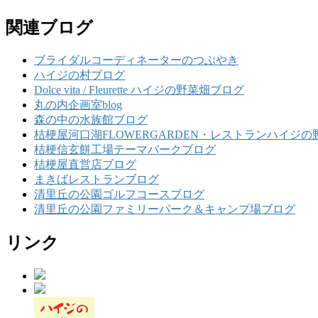
関連ブログ
ブライダルコーディネーターのつぶやき
ハイジの村ブログ
Dolce vita / Fleurette ハイジの野菜畑ブログ
丸の内企画室blog
森の中の水族館ブログ
桔梗屋河口湖FLOWERGARDEN・レストランハイジの
桔梗信玄餅工場テーマパークブログ
桔梗屋直営店ブログ
まきばレストランブログ
清里丘の公園ゴルフコースブログ
清里丘の公園ファミリーパーク＆キャンプ場ブログ
リンク