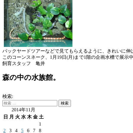
バックヤードツアーなどで見てもらえるように、きれいに伸
このコーンスネーク、1月19日(月)まで1階の企画水槽で展示
飼育スタッフ 亀井
森の中の水族館。
検索:
2014年11月
日
月
火
水
木
金
土
1
2
3
4
5
6
7
8