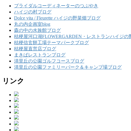
ブライダルコーディネーターのつぶやき
ハイジの村ブログ
Dolce vita / Fleurette ハイジの野菜畑ブログ
丸の内企画室blog
森の中の水族館ブログ
桔梗屋河口湖FLOWERGARDEN・レストランハイジの
桔梗信玄餅工場テーマパークブログ
桔梗屋直営店ブログ
まきばレストランブログ
清里丘の公園ゴルフコースブログ
清里丘の公園ファミリーパーク＆キャンプ場ブログ
リンク