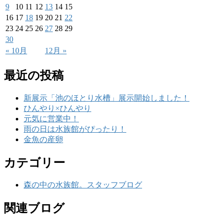
9
10
11
12
13
14
15
16
17
18
19
20
21
22
23
24
25
26
27
28
29
30
« 10月
12月 »
最近の投稿
新展示「池のほとり水槽」展示開始しました！
ひんやり×ひんやり
元気に営業中！
雨の日は水族館がぴったり！
金魚の産卵
カテゴリー
森の中の水族館。スタッフブログ
関連ブログ