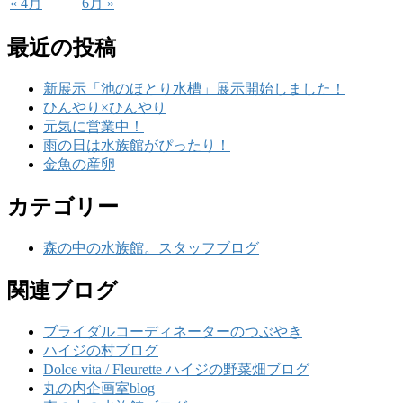
« 4月
6月 »
最近の投稿
新展示「池のほとり水槽」展示開始しました！
ひんやり×ひんやり
元気に営業中！
雨の日は水族館がぴったり！
金魚の産卵
カテゴリー
森の中の水族館。スタッフブログ
関連ブログ
ブライダルコーディネーターのつぶやき
ハイジの村ブログ
Dolce vita / Fleurette ハイジの野菜畑ブログ
丸の内企画室blog