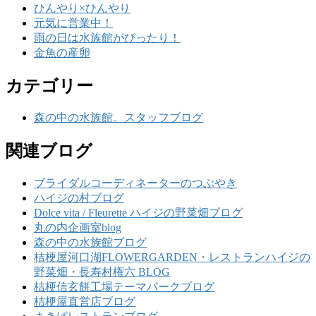
ひんやり×ひんやり
元気に営業中！
雨の日は水族館がぴったり！
金魚の産卵
カテゴリー
森の中の水族館。スタッフブログ
関連ブログ
ブライダルコーディネーターのつぶやき
ハイジの村ブログ
Dolce vita / Fleurette ハイジの野菜畑ブログ
丸の内企画室blog
森の中の水族館ブログ
桔梗屋河口湖FLOWERGARDEN・レストランハイジの
野菜畑・長寿村権六 BLOG
桔梗信玄餅工場テーマパークブログ
桔梗屋直営店ブログ