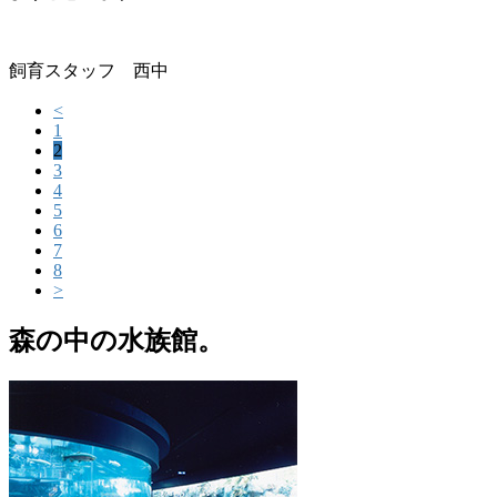
飼育スタッフ 西中
<
1
2
3
4
5
6
7
8
>
森の中の水族館。