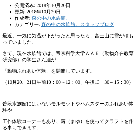
公開済み: 2018年10月20日
更新: 2018年10月20日
作成者:
森の中の水族館。
カテゴリー:
森の中の水族館。スタッフブログ
最近、一気に気温が下がったと思ったら、富士山に雪が積も
ってい
ました。
さて、現在水族館では、帝京科学大学ＡＡＥ（
動物介在教育
研究部）の学生さん達が
「動物ふれあい体験」
を開催しています。
（10月20、21日午前10：00～12：00、午後13：30～15：30）
普段
水族館にはいないモルモットやハムスターのふれあい体
験や、
工作
体験コーナーもあり、繭（まゆ）を使ってクラフトを作
る事もでき
ます。