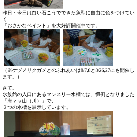
昨日・
今日は白い石こうでできた魚型に自由に色をつけてい
く
「
おさかなペイント」を大好評開催中です。
（※
ケヅメリクガメとのふれあいは8/7,8と8/26,
27にも開催し
ます。）
さて。
水族館の入口にあるマンスリー水槽では、恒例となりました
「
海ｖｓ山（川）」で、
２つの水槽を展示しています。