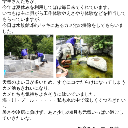
学生さ
んたちが、
今年は夏休みを利用してほぼ毎日来てくれています。
いつもは主に貝がら工作体験やえさやり体験などを担当して
もらっ
ていますが、
今日は水族館2階デッキにあるカメ池の掃除をしてもらいま
した。
天気のよい日が多いため、
すぐにコケだらけになってしまう
カメ池もきれいになり、
カメたちも気持ちよさそうに泳いでいました。
海・川・プール・・・・・私も水の中で涼しくくつろぎたい
っ
暑さや冷房に負けず、
あと少しの8月も元気いっぱい過ごし
ていきたいな。