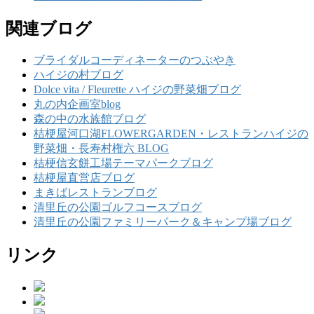
関連ブログ
ブライダルコーディネーターのつぶやき
ハイジの村ブログ
Dolce vita / Fleurette ハイジの野菜畑ブログ
丸の内企画室blog
森の中の水族館ブログ
桔梗屋河口湖FLOWERGARDEN・レストランハイジの
野菜畑・長寿村権六 BLOG
桔梗信玄餅工場テーマパークブログ
桔梗屋直営店ブログ
まきばレストランブログ
清里丘の公園ゴルフコースブログ
清里丘の公園ファミリーパーク＆キャンプ場ブログ
リンク