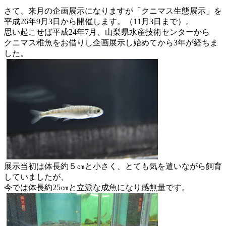
さて、来月の企画展示になりますが「
クニマス生態展示」を
平成26年9月3日から開催します。（
11月3日まで）。
思い起こせば平成24年7月、
山梨県水産技術センターから
クニマス稚魚をお借りし企画展示し始
めてから3年が経ちま
した。
展示当初は体長約５㎝と小さく、
とても気を遣いながら飼育
していましたが、
今では体長約25㎝
と立派な成魚になり感無量です。