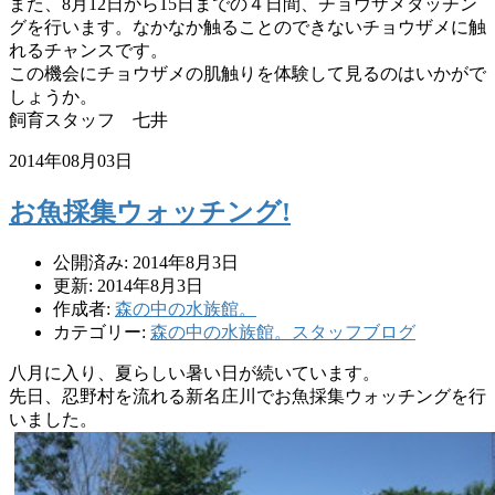
また、8月12日から15日までの４日間、
チョウザメタッチン
グを行います。
なかなか触ることのできないチョウザメに触
れるチャンスです。
この機会にチョウザメの肌触りを体験して見るのはいかがで
しょ
うか。
飼育スタッフ 七井
2014年08月03日
お魚採集ウォッチング!
公開済み: 2014年8月3日
更新: 2014年8月3日
作成者:
森の中の水族館。
カテゴリー:
森の中の水族館。スタッフブログ
八月に入り、夏らしい暑い日が続いています。
先日、
忍野村を流れる新名庄川でお魚採集ウォッチングを行
いました。