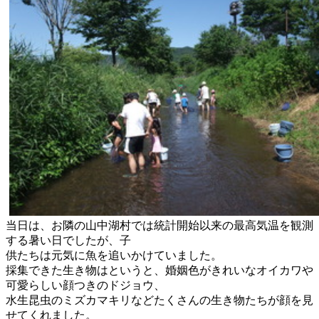
当日は、
お隣の山中湖村では統計開始以来の最高気温を観測
する暑い日でし
たが、子
供たちは元気に魚を追いかけていました。
採集できた生き物はというと、
婚姻色がきれいなオイカワや
可愛らしい顔つきのドジョウ、
水生昆虫のミズカマキリなどたくさんの生き物たちが顔を見
せてく
れました。