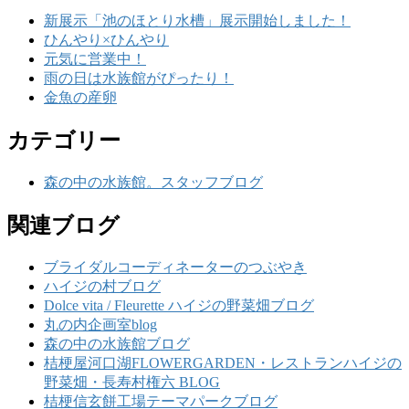
新展示「池のほとり水槽」展示開始しました！
ひんやり×ひんやり
元気に営業中！
雨の日は水族館がぴったり！
金魚の産卵
カテゴリー
森の中の水族館。スタッフブログ
関連ブログ
ブライダルコーディネーターのつぶやき
ハイジの村ブログ
Dolce vita / Fleurette ハイジの野菜畑ブログ
丸の内企画室blog
森の中の水族館ブログ
桔梗屋河口湖FLOWERGARDEN・レストランハイジの
野菜畑・長寿村権六 BLOG
桔梗信玄餅工場テーマパークブログ