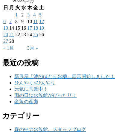
2022年2月
日
月
火
水
木
金
土
1
2
3
4
5
6
7
8
9
10
11
12
13
14
15
16
17
18
19
20
21
22
23
24
25
26
27
28
« 1月
3月 »
最近の投稿
新展示「池のほとり水槽」展示開始しました！
ひんやり×ひんやり
元気に営業中！
雨の日は水族館がぴったり！
金魚の産卵
カテゴリー
森の中の水族館。スタッフブログ