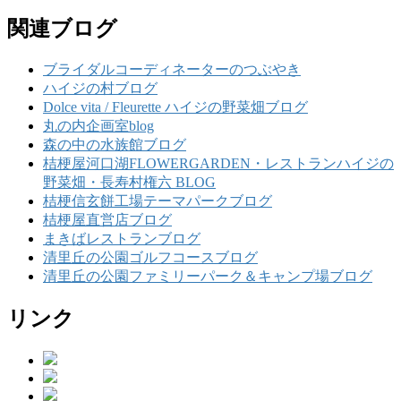
関連ブログ
ブライダルコーディネーターのつぶやき
ハイジの村ブログ
Dolce vita / Fleurette ハイジの野菜畑ブログ
丸の内企画室blog
森の中の水族館ブログ
桔梗屋河口湖FLOWERGARDEN・レストランハイジの
野菜畑・長寿村権六 BLOG
桔梗信玄餅工場テーマパークブログ
桔梗屋直営店ブログ
まきばレストランブログ
清里丘の公園ゴルフコースブログ
清里丘の公園ファミリーパーク＆キャンプ場ブログ
リンク