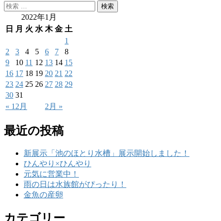
2022年1月
日
月
火
水
木
金
土
1
2
3
4
5
6
7
8
9
10
11
12
13
14
15
16
17
18
19
20
21
22
23
24
25
26
27
28
29
30
31
« 12月
2月 »
最近の投稿
新展示「池のほとり水槽」展示開始しました！
ひんやり×ひんやり
元気に営業中！
雨の日は水族館がぴったり！
金魚の産卵
カテゴリー