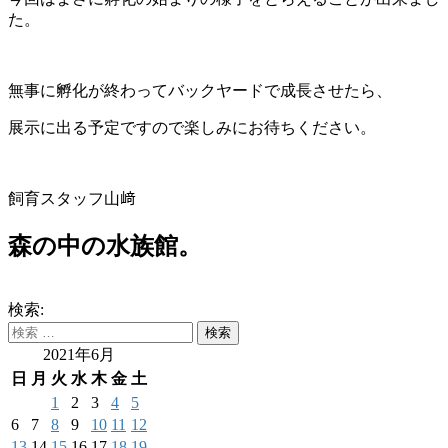
た。
無事に孵化が終わってバックヤードで成長させたら、
展示に出
る予定ですので楽しみにお待ちください。
飼育スタッフ山﨑
森の中の水族館。
検索:
2021年6月
日
月
火
水
木
金
土
1
2
3
4
5
6
7
8
9
10
11
12
13
14
15
16
17
18
19