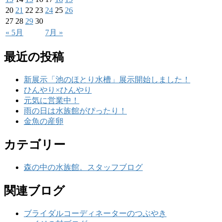
20
21
22
23
24
25
26
27
28
29
30
« 5月
7月 »
最近の投稿
新展示「池のほとり水槽」展示開始しました！
ひんやり×ひんやり
元気に営業中！
雨の日は水族館がぴったり！
金魚の産卵
カテゴリー
森の中の水族館。スタッフブログ
関連ブログ
ブライダルコーディネーターのつぶやき