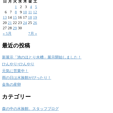
日
月
火
水
木
金
土
1
2
3
4
5
6
7
8
9
10
11
12
13
14
15
16
17
18
19
20
21
22
23
24
25
26
27
28
29
30
« 5月
7月 »
最近の投稿
新展示「池のほとり水槽」展示開始しました！
ひんやり×ひんやり
元気に営業中！
雨の日は水族館がぴったり！
金魚の産卵
カテゴリー
森の中の水族館。スタッフブログ