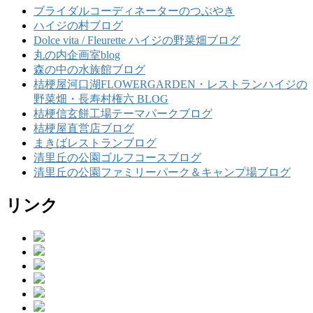
ブライダルコーディネーターのつぶやき
ハイジの村ブログ
Dolce vita / Fleurette ハイジの野菜畑ブログ
丸の内企画室blog
森の中の水族館ブログ
桔梗屋河口湖FLOWERGARDEN・レストランハイジの
野菜畑・長寿村権六 BLOG
桔梗信玄餅工場テーマパークブログ
桔梗屋直営店ブログ
まきばレストランブログ
清里丘の公園ゴルフコースブログ
清里丘の公園ファミリーパーク＆キャンプ場ブログ
リンク