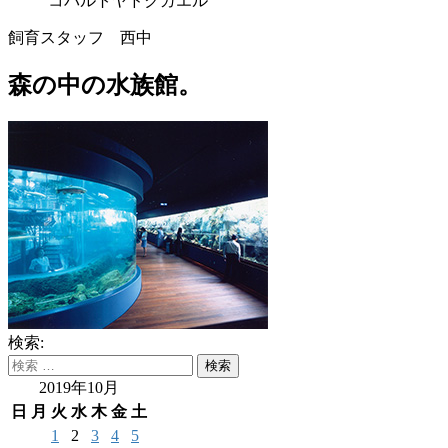
コバルトヤドクガエル
飼育スタッフ 西中
森の中の水族館。
検索:
2019年10月
日
月
火
水
木
金
土
1
2
3
4
5