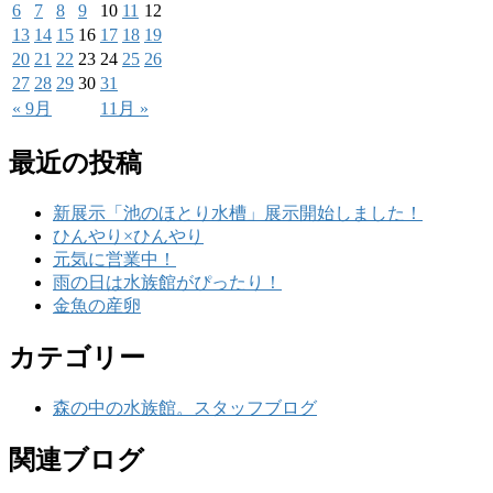
6
7
8
9
10
11
12
13
14
15
16
17
18
19
20
21
22
23
24
25
26
27
28
29
30
31
« 9月
11月 »
最近の投稿
新展示「池のほとり水槽」展示開始しました！
ひんやり×ひんやり
元気に営業中！
雨の日は水族館がぴったり！
金魚の産卵
カテゴリー
森の中の水族館。スタッフブログ
関連ブログ