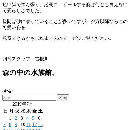
短い脚で踏ん張り、必死にアピールする姿は何とも言えない
可愛らしさでした。
昼間は砂に潜っていることが多いですが、夕方以降ならこの
可愛い姿を
観察できるかもしれませんので、ぜひご覧ください。
飼育スタッフ 古根川
森の中の水族館。
検索:
2019年7月
日
月
火
水
木
金
土
1
2
3
4
5
6
7
8
9
10
11
12
13