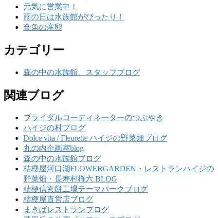
元気に営業中！
雨の日は水族館がぴったり！
金魚の産卵
カテゴリー
森の中の水族館。スタッフブログ
関連ブログ
ブライダルコーディネーターのつぶやき
ハイジの村ブログ
Dolce vita / Fleurette ハイジの野菜畑ブログ
丸の内企画室blog
森の中の水族館ブログ
桔梗屋河口湖FLOWERGARDEN・レストランハイジの
野菜畑・長寿村権六 BLOG
桔梗信玄餅工場テーマパークブログ
桔梗屋直営店ブログ
まきばレストランブログ